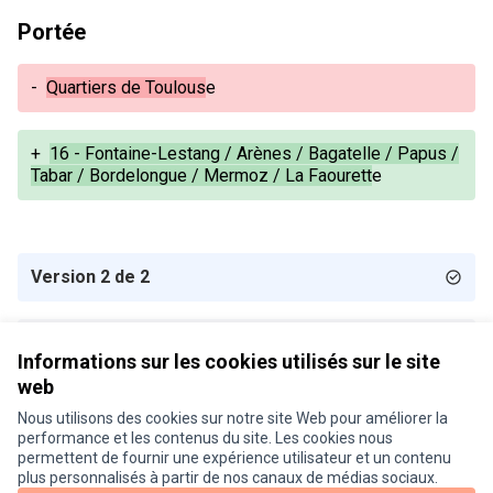
Portée
-
Quartiers de Toulous
e
+
16 - Fontaine-Lestang / Arènes / Bagatelle / Papus /
Tabar / Bordelongue / Mermoz / La Faourett
e
Version 2 de 2
Version 1 de 2
Informations sur les cookies utilisés sur le site
web
Nous utilisons des cookies sur notre site Web pour améliorer la
Conditions d'utilisation
performance et les contenus du site. Les cookies nous
Paramètres des cookies
permettent de fournir une expérience utilisateur et un contenu
Je participe ! sur X
Je participe ! sur Facebook
Je participe ! sur Instagram
plus personnalisés à partir de nos canaux de médias sociaux.