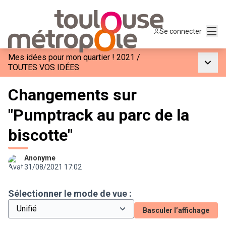
Menu
Se connecter
Mes idées pour mon quartier ! 2021
/
Menu p
TOUTES VOS IDÉES
Changements sur
"Pumptrack au parc de la
biscotte"
Anonyme
31/08/2021 17:02
Sélectionner le mode de vue :
Basculer l’affichage