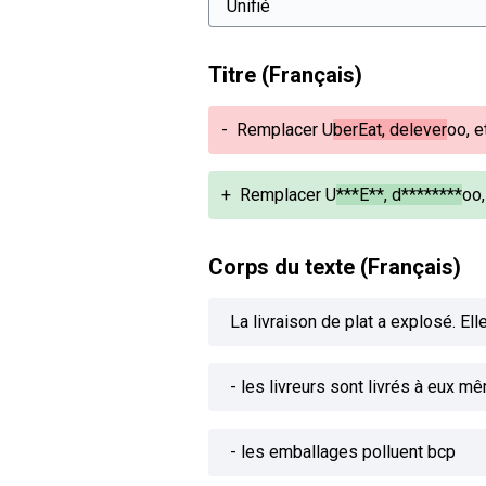
Titre (Français)
-
Remplacer U
berEat, delever
oo, e
+
Remplacer U
***E**, d********
oo,
Corps du texte (Français)
La livraison de plat a explosé. Ell
- les livreurs sont livrés à eux m
- les emballages polluent bcp