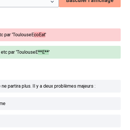
Basculer l’affichage
tc par 'ToulouseE
coEat
'
 etc par 'ToulouseE
**E**
'
e ne partira plus. Il y a deux problèmes majeurs :
ême