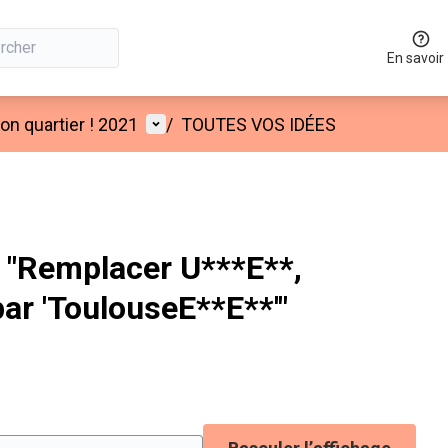
En savoir
Menu utilisateur
n quartier ! 2021
/
TOUTES VOS IDÉES
"Remplacer U***E**,
par 'ToulouseE**E**'"