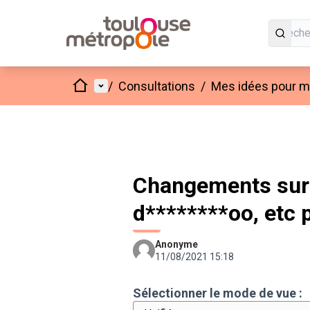
Accueil
Menu principal
/
Consultations
/
Mes idées pour mo
Changements sur 
d********oo, etc 
Anonyme
11/08/2021 15:18
Sélectionner le mode de vue :