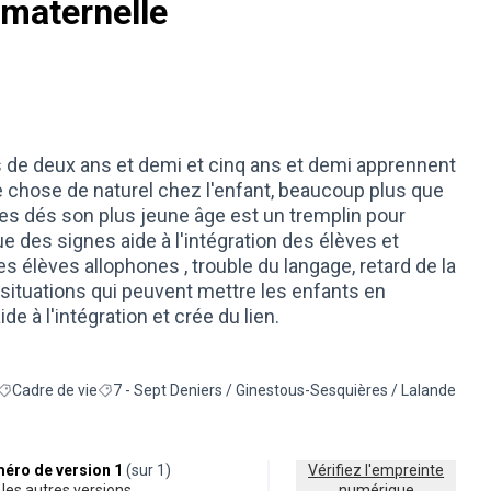
 maternelle
s de deux ans et demi et cinq ans et demi apprennent
ue chose de naturel chez l'enfant, beaucoup plus que
nes dés son plus jeune âge est un tremplin pour
e des signes aide à l'intégration des élèves et
 Les élèves allophones , trouble du langage, retard de la
 situations qui peuvent mettre les enfants en
de à l'intégration et crée du lien.
Cadre de vie
7 - Sept Deniers / Ginestous-Sesquières / Lalande
Filtrer les résultats de la catégorie : Cadre de vie
Filtrer les résultats pour le secteur : 7 - Sept Deniers / 
éro de version 1
(sur 1)
Vérifiez l'empreinte
ir les autres versions
numérique