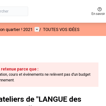
En savoir
Menu utilisateur
n quartier ! 2021
/
TOUTES VOS IDÉES
é retenue parce que :
isation, cours et événements ne relèvent pas d'un budget
onnement.
teliers de "LANGUE des