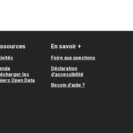
ssources
En savoir +
ivités
Foire aux questions
enda
Déclaration
lécharger les
d'accessibilité
hiers Open Data
Besoin d'aide ?