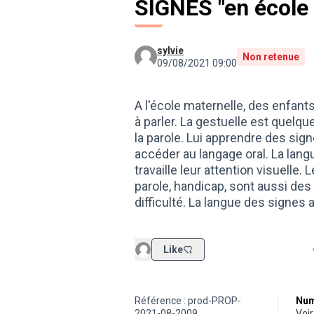
SIGNES "en école
sylvie
Non retenue
09/08/2021 09:00
A l'école maternelle, des enfant
à parler. La gestuelle est quelq
la parole. Lui apprendre des sig
accéder au langage oral. La langu
travaille leur attention visuelle.
parole, handicap, sont aussi des
difficulté. La langue des signes ai
Like
Référence : prod-PROP-
Num
2021-08-2009
vo