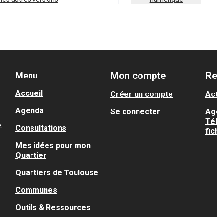
Mon compte
Re
Menu
Accueil
Créer un compte
Act
Agenda
Se connecter
Ag
Té
.
Consultations
fic
Mes idées pour mon
Quartier
Quartiers de Toulouse
Communes
Outils & Ressources