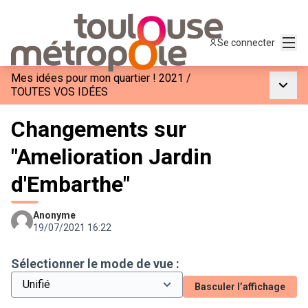
Menu
Se connecter
Mes idées pour mon quartier ! 2021
/
Menu p
TOUTES VOS IDÉES
Changements sur
"Amelioration Jardin
d'Embarthe"
Anonyme
19/07/2021 16:22
Sélectionner le mode de vue :
Basculer l’affichage