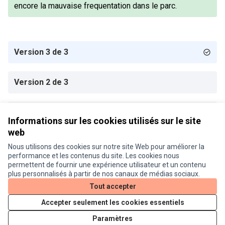
encore la mauvaise frequentation dans le parc.
Version 3 de 3
Version 2 de 3
Version 1 de 3
Informations sur les cookies utilisés sur le site
web
Nous utilisons des cookies sur notre site Web pour améliorer la
Conditions d'utilisation
performance et les contenus du site. Les cookies nous
Paramètres des cookies
permettent de fournir une expérience utilisateur et un contenu
Je participe ! sur X
Je participe ! sur Facebook
Je participe ! sur Instagram
plus personnalisés à partir de nos canaux de médias sociaux.
(Lien externe)
(Lien externe)
(Lien externe)
Tout accepter
Accepter seulement les cookies essentiels
Licence Cre
(Lien extern
Paramètres
(Lien externe)
Site réalisé grâce au
logiciel libre Decidim
.