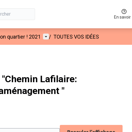
En savoir
Menu utilisateur
n quartier ! 2021
/
TOUTES VOS IDÉES
"Chemin Lafilaire:
t aménagement "