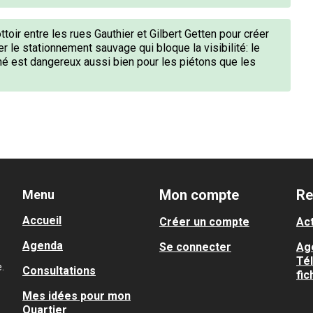
rottoir entre les rues Gauthier et Gilbert Getten pour créer
r le stationnement sauvage qui bloque la visibilité: le
né est dangereux aussi bien pour les piétons que les
Mon compte
Re
Menu
Accueil
Créer un compte
Act
Agenda
Se connecter
Ag
Té
.
Consultations
fic
Mes idées pour mon
Quartier