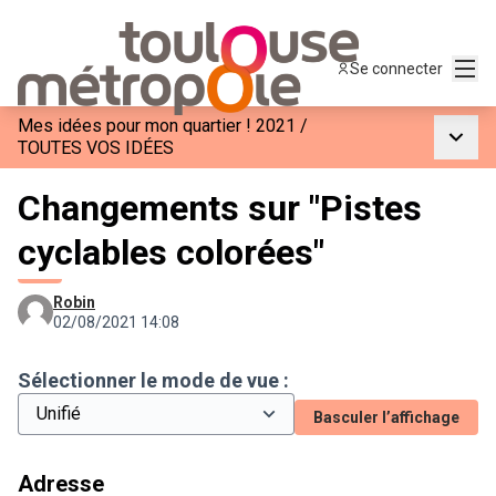
Menu
Se connecter
Mes idées pour mon quartier ! 2021
/
Menu p
TOUTES VOS IDÉES
Changements sur "Pistes
cyclables colorées"
Robin
02/08/2021 14:08
Sélectionner le mode de vue :
Basculer l’affichage
Adresse