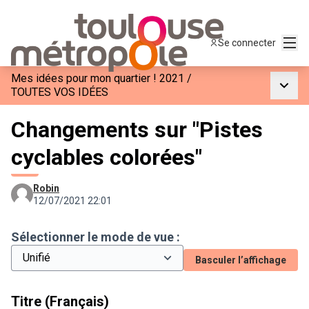
Menu
Se connecter
Mes idées pour mon quartier ! 2021
/
Menu p
TOUTES VOS IDÉES
Changements sur "Pistes
cyclables colorées"
Robin
12/07/2021 22:01
Sélectionner le mode de vue :
Basculer l’affichage
Titre (Français)