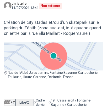
christel.c
Non retenue
11/07/2021 13:41
Création de city stades et/ou d'un skatepark sur le
parking du Zénith (zone sud-est, ie. à gauche quand
on entre par la rue Ella Maillart / Roquemaurel)
(Lien externe)
Rue de l'Abbé Jules Lemire, Fontaine Bayonne-Cartoucherie,
Toulouse, Haute-Garonne, Occitanie, France
Cadre
19 - Casselardit / Fontaine-
+7
Like
Filtrer les résultats de la catégorie : Cadre de vie
Filtrer les résultats pour le secteur : 
de vie
Bayonne / Cartoucherie