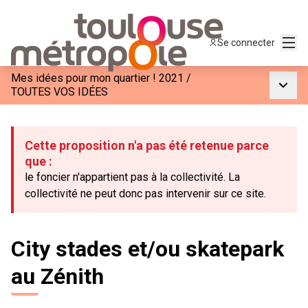
Menu
Se connecter
Mes idées pour mon quartier ! 2021
/
Menu p
TOUTES VOS IDÉES
Cette proposition n'a pas été retenue parce
que :
le foncier n'appartient pas à la collectivité. La
collectivité ne peut donc pas intervenir sur ce site.
City stades et/ou skatepark
au Zénith