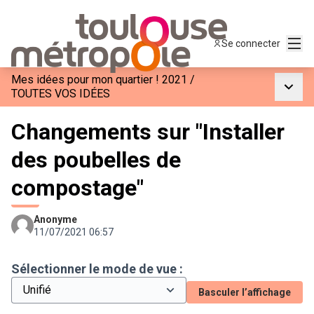
Menu
Se connecter
Mes idées pour mon quartier ! 2021
/
Menu p
TOUTES VOS IDÉES
Changements sur "Installer
des poubelles de
compostage"
Anonyme
11/07/2021 06:57
Sélectionner le mode de vue :
Basculer l’affichage