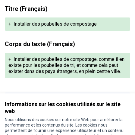
Titre (Français)
+
Installer des poubelles de compostage
Corps du texte (Français)
+
Installer des poubelles de compostage, comme il en
existe pour les poubelles de tri, et comme cela peut
exister dans des pays étrangers, en plein centre ville.
Version 1 de 1
Informations sur les cookies utilisés sur le site
web
Nous utilisons des cookies sur notre site Web pour améliorer la
Conditions d'utilisation
performance et les contenus du site. Les cookies nous
Paramètres des cookies
permettent de fournir une expérience utilisateur et un contenu
Je participe ! sur X
Je participe ! sur Facebook
Je participe ! sur Instagram