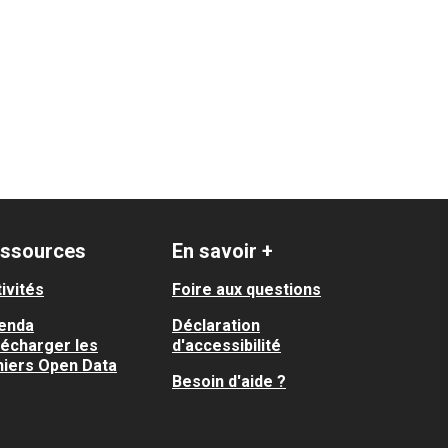
ssources
En savoir +
ivités
Foire aux questions
enda
Déclaration
lécharger les
d'accessibilité
hiers Open Data
Besoin d'aide ?