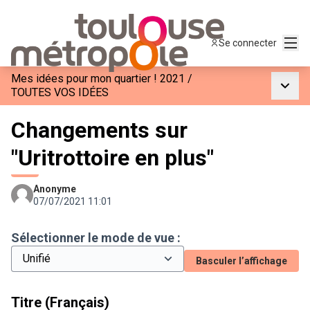
Menu
Se connecter
Mes idées pour mon quartier ! 2021
/
Menu p
TOUTES VOS IDÉES
Changements sur
"Uritrottoire en plus"
Anonyme
07/07/2021 11:01
Sélectionner le mode de vue :
Basculer l’affichage
Titre (Français)