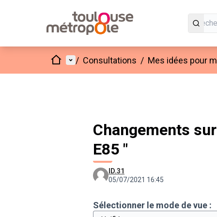
Accueil
Menu principal
/
Consultations
/
Mes idées pour mo
Changements sur 
E85 "
ID.31
05/07/2021 16:45
Sélectionner le mode de vue :