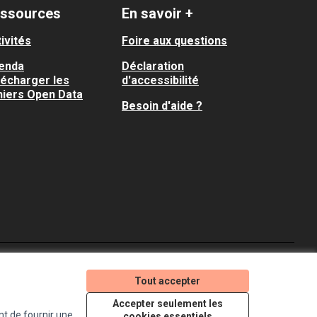
ssources
En savoir +
ivités
Foire aux questions
enda
Déclaration
lécharger les
d'accessibilité
hiers Open Data
Besoin d'aide ?
Je participe ! sur X
Je participe ! sur Faceboo
Je participe ! sur In
Tout accepter
(Lien externe)
(Lien externe)
(Lien externe)
Accepter seulement les
nt de fournir une
cookies essentiels