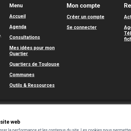
Mon compte
Re
Menu
Accueil
Créer un compte
Act
Agenda
Se connecter
Ag
Té
.
Consultations
fic
Mes idées pour mon
Quartier
Quartiers de Toulouse
Communes
Outils & Ressources
 site web
iorer la performance et les contenus du site. Les cookies nous permette