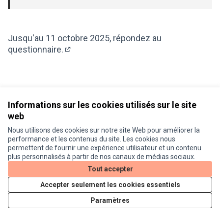
Jusqu'au 11 octobre 2025,
répondez au
questionnaire.
(Lien externe)
Informations sur les cookies utilisés sur le site
web
Nous utilisons des cookies sur notre site Web pour améliorer la
Conditions d'utilisation
performance et les contenus du site. Les cookies nous
Paramètres des cookies
permettent de fournir une expérience utilisateur et un contenu
Je participe ! sur X
Je participe ! sur Facebook
Je participe ! sur Instagram
plus personnalisés à partir de nos canaux de médias sociaux.
(Lien externe)
(Lien externe)
(Lien externe)
Tout accepter
Accepter seulement les cookies essentiels
Licence Cre
(Lien extern
Paramètres
(Lien externe)
Site réalisé grâce au
logiciel libre Decidim
.
(Lien externe)