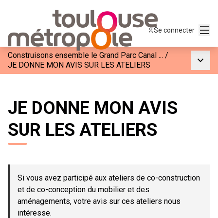
Menu
Se connecter
Construisons ensemble le Grand Parc Canal ...
/
Menu p
JE DONNE MON AVIS SUR LES ATELIERS
JE DONNE MON AVIS
SUR LES ATELIERS
Si vous avez participé aux ateliers de co-construction
et de co-conception du mobilier et des
aménagements, votre avis sur ces ateliers nous
intéresse.