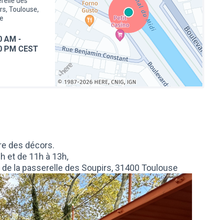
relle des
rs, Toulouse,
e
0 AM
-
0 PM CEST
(Lien externe)
ure des décors.
h et de 11h à 13h,
d de la passerelle des Soupirs, 31400 Toulouse