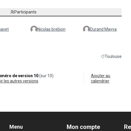
Participants
havet
Nicolas brebion
Durand Mayya
Toulouse
Filtrer les résult
méro de version 10
(sur 10)
Ajouter au
oir les autres versions
calendrier
Mon compte
Re
Menu