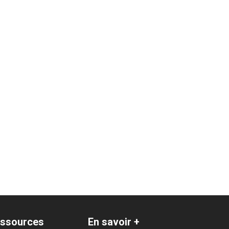
ats pour le secteur : Toulouse
ssources
En savoir +