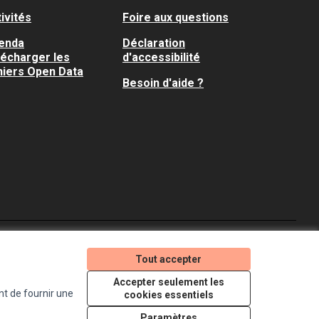
ivités
Foire aux questions
enda
Déclaration
lécharger les
d'accessibilité
hiers Open Data
Besoin d'aide ?
Je participe ! sur X
Je participe ! sur Faceboo
Je participe ! sur In
Tout accepter
(Lien externe)
(Lien externe)
(Lien externe)
Accepter seulement les
nt de fournir une
cookies essentiels
Licence Creative Comm
(Lien externe)
Paramètres