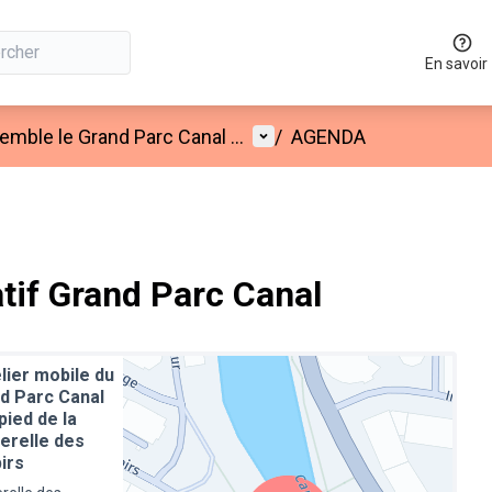
En savoir
Menu utilisateur
mble le Grand Parc Canal ...
/
AGENDA
atif Grand Parc Canal
elier mobile du
d Parc Canal
pied de la
erelle des
irs