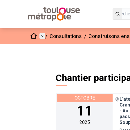
Accueil
Menu principal
/
Consultations
/
Construisons ense
Chantier particip
OCTOBRE
L'at
Gran
11
- Au 
pass
2025
Soup