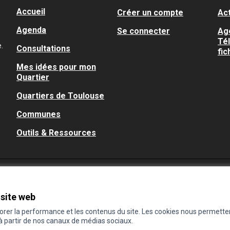
Accueil
Créer un compte
Act
Agenda
Se connecter
Ag
Té
.
Consultations
fic
Mes idées pour mon
Quartier
Quartiers de Toulouse
Communes
Outils & Ressources
 site web
iorer la performance et les contenus du site. Les cookies nous permette
 à partir de nos canaux de médias sociaux.