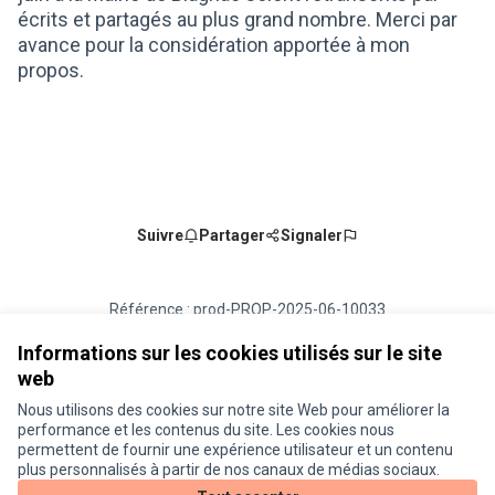
écrits et partagés au plus grand nombre. Merci par
avance pour la considération apportée à mon
propos.
Suivre
Partager
Signaler
Référence : prod-PROP-2025-06-10033
Numéro de version 2
(sur 2)
voir les autres versions
Vérifiez l'empreinte numérique
Informations sur les cookies utilisés sur le site
web
Nous utilisons des cookies sur notre site Web pour améliorer la
Conditions d'utilisation
performance et les contenus du site. Les cookies nous
Paramètres des cookies
permettent de fournir une expérience utilisateur et un contenu
Je participe ! sur X
Je participe ! sur Facebook
Je participe ! sur Instagram
plus personnalisés à partir de nos canaux de médias sociaux.
(Lien externe)
(Lien externe)
(Lien externe)