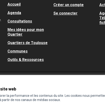
Accueil
Créer un compte
Act
Agenda
Se connecter
Ag
Té
.
Consultations
fic
Mes idées pour mon
Quartier
Quartiers de Toulouse
Communes
Outils & Ressources
 site web
iorer la performance et les contenus du site. Les cookies nous permette
 à partir de nos canaux de médias sociaux.