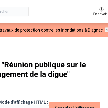
En savoir
M
 travaux de protection contre les inondations à Blagnac
"Réunion publique sur le
agement de la digue"
Mode d'affichage HTML :