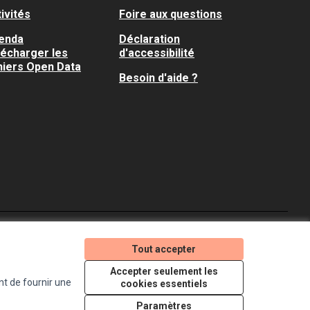
ivités
Foire aux questions
enda
Déclaration
lécharger les
d'accessibilité
hiers Open Data
Besoin d'aide ?
Je participe ! sur X
Je participe ! sur Faceboo
Je participe ! sur In
Tout accepter
(Lien externe)
(Lien externe)
(Lien externe)
Accepter seulement les
nt de fournir une
cookies essentiels
Licence Creative Comm
(Lien externe)
Paramètres