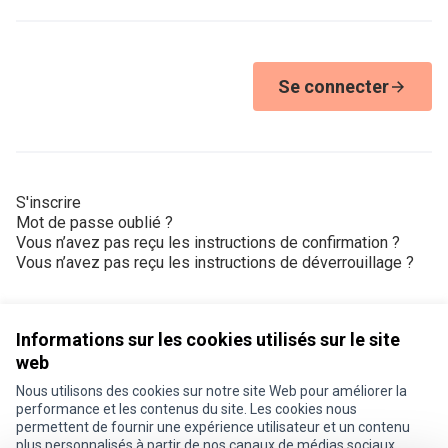
Se connecter
S'inscrire
Mot de passe oublié ?
Vous n’avez pas reçu les instructions de confirmation ?
Vous n’avez pas reçu les instructions de déverrouillage ?
Informations sur les cookies utilisés sur le site
web
Nous utilisons des cookies sur notre site Web pour améliorer la
Conditions d'utilisation
performance et les contenus du site. Les cookies nous
Paramètres des cookies
permettent de fournir une expérience utilisateur et un contenu
Je participe ! sur X
Je participe ! sur Facebook
Je participe ! sur Instagram
plus personnalisés à partir de nos canaux de médias sociaux.