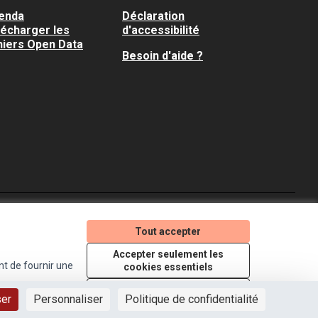
enda
Déclaration
lécharger les
d'accessibilité
hiers Open Data
Besoin d'aide ?
Je participe ! sur X
Je participe ! sur Faceboo
Je participe ! sur In
Tout accepter
(Lien externe)
(Lien externe)
(Lien externe)
Accepter seulement les
nt de fournir une
cookies essentiels
Licence Creative Comm
(Lien externe)
Paramètres
ser
Personnaliser
Politique de confidentialité