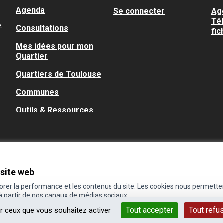
Agenda
Se connecter
Ag
Té
.
Consultations
fic
Mes idées pour mon
Quartier
Quartiers de Toulouse
Communes
Outils & Ressources
 site web
iorer la performance et les contenus du site. Les cookies nous permette
 à partir de nos canaux de médias sociaux.
Tout accepter
Tout refu
ur ceux que vous souhaitez activer