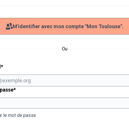
M'identifier avec mon compte "Mon Toulouse".
Ou
Champ obligatoire
l
*
Champ obligatoire
 passe
*
ir le mot de passe