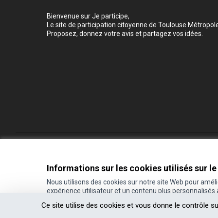
Bienvenue sur Je participe,
Le site de participation citoyenne de Toulouse Métropole
Proposez, donnez votre avis et partagez vos idées.
Conditions d'utilisation
Paramètres des cookies
Informations sur les cookies utilisés sur le
Nous utilisons des cookies sur notre site Web pour amél
expérience utilisateur et un contenu plus personnalisés
(Lien externe)
Site réalisé grâce au
logiciel libre Decidim
.
Ce site utilise des cookies et vous donne le contrôle s
(Lien externe)