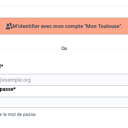
M'identifier avec mon compte "Mon Toulouse".
Ou
Champ obligatoire
l
*
Champ obligatoire
 passe
*
ir le mot de passe