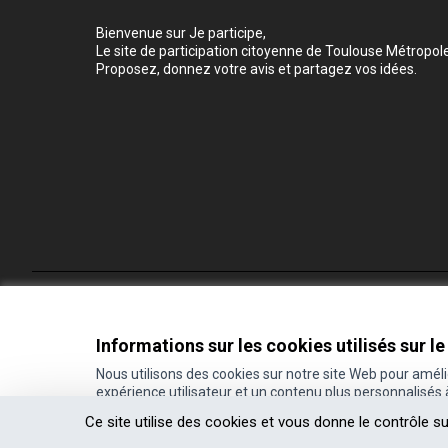
Bienvenue sur Je participe,
Le site de participation citoyenne de Toulouse Métropole
Proposez, donnez votre avis et partagez vos idées.
Conditions d'utilisation
Paramètres des cookies
Informations sur les cookies utilisés sur le
Nous utilisons des cookies sur notre site Web pour amél
expérience utilisateur et un contenu plus personnalisés
(Lien externe)
Site réalisé grâce au
logiciel libre Decidim
.
Ce site utilise des cookies et vous donne le contrôle s
(Lien externe)