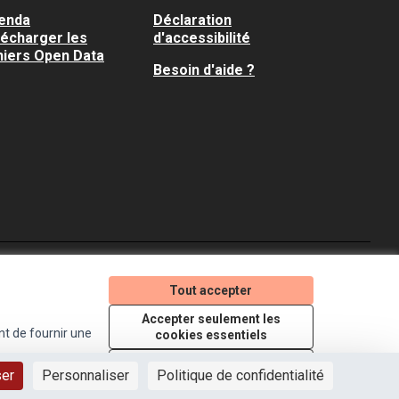
enda
Déclaration
lécharger les
d'accessibilité
hiers Open Data
Besoin d'aide ?
Je participe ! sur X
Je participe ! sur Faceboo
Je participe ! sur In
Tout accepter
(Lien externe)
(Lien externe)
(Lien externe)
Accepter seulement les
nt de fournir une
cookies essentiels
Licence Creative Comm
(Lien externe)
Paramètres
ser
Personnaliser
Politique de confidentialité