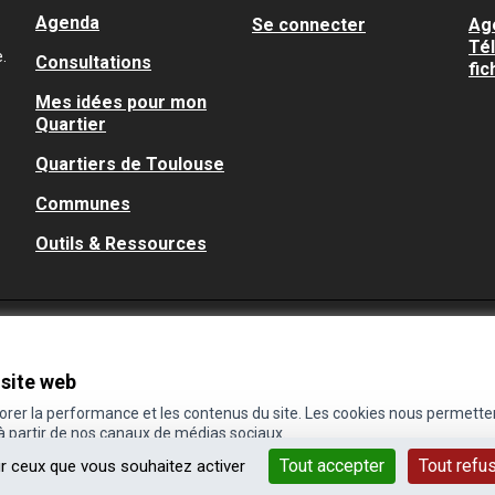
Agenda
Se connecter
Ag
Té
.
Consultations
fic
Mes idées pour mon
Quartier
Quartiers de Toulouse
Communes
Outils & Ressources
 site web
iorer la performance et les contenus du site. Les cookies nous permette
 à partir de nos canaux de médias sociaux.
Tout accepter
Tout refu
ur ceux que vous souhaitez activer