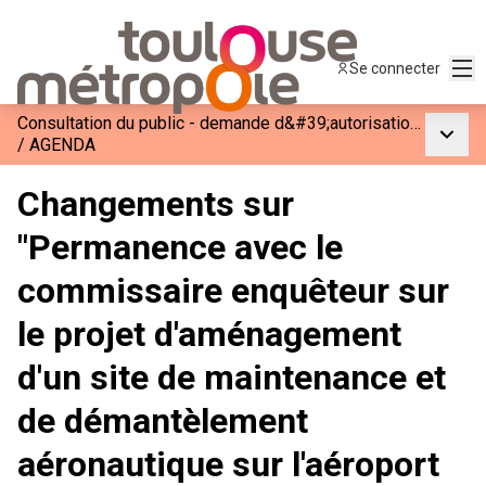
Men
Se connecter
Consultation du public - demande d&#39;autorisation environnementale pour l&#39;aménagement d&#39;un site de maintenance et de démantèlement aéronautique sur l&#39;aéroport de Toulouse Francazal à Cugnaux
Menu p
/
AGENDA
Changements sur
"Permanence avec le
commissaire enquêteur sur
le projet d'aménagement
d'un site de maintenance et
de démantèlement
aéronautique sur l'aéroport