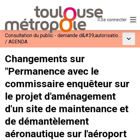
Men
Se connecter
Consultation du public - demande d&#39;autorisation environnementale pour l&#39;aménagement d&#39;un site de maintenance et de démantèlement aéronautique sur l&#39;aéroport de Toulouse Francazal à Cugnaux
Menu p
/
AGENDA
Changements sur
"Permanence avec le
commissaire enquêteur sur
le projet d'aménagement
d'un site de maintenance et
de démantèlement
aéronautique sur l'aéroport