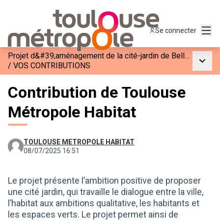
Menu
Se connecter
Projet d&#39;aménagement de la cité-jardin de Bellefontaine
Menu p
/
VOS CONTRIBUTIONS
Contribution de Toulouse
Métropole Habitat
TOULOUSE METROPOLE HABITAT
08/07/2025 16:51
Le projet présente l’ambition positive de proposer
une cité jardin, qui travaille le dialogue entre la ville,
l’habitat aux ambitions qualitative, les habitants et
les espaces verts. Le projet permet ainsi de