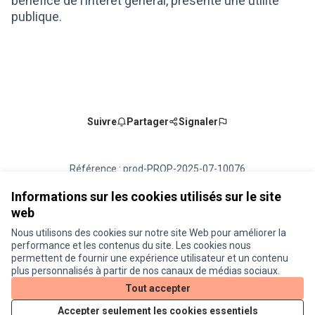
bénéfice de l’intérêt général, présente une utilité
publique.
Suivre
Partager
Signaler
Référence : prod-PROP-2025-07-10076
Numéro de version 3
(sur 3)
voir les autres versions
Vérifiez l'empreinte numérique
Informations sur les cookies utilisés sur le site
web
Nous utilisons des cookies sur notre site Web pour améliorer la
Conditions d'utilisation
performance et les contenus du site. Les cookies nous
Paramètres des cookies
permettent de fournir une expérience utilisateur et un contenu
Je participe ! sur X
Je participe ! sur Facebook
Je participe ! sur Instagram
plus personnalisés à partir de nos canaux de médias sociaux.
(Lien externe)
(Lien externe)
(Lien externe)
Tout accepter
Accepter seulement les cookies essentiels