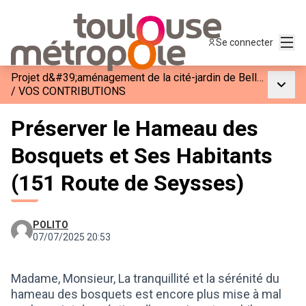
Menu
Se connecter
Projet d&#39;aménagement de la cité-jardin de Bellefontaine
Menu p
/
VOS CONTRIBUTIONS
Préserver le Hameau des
Bosquets et Ses Habitants
(151 Route de Seysses)
POLITO
07/07/2025 20:53
Madame, Monsieur, La tranquillité et la sérénité du
hameau des bosquets est encore plus mise à mal