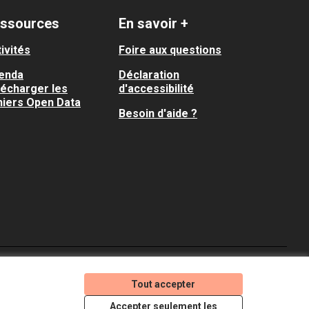
ssources
En savoir +
ivités
Foire aux questions
enda
Déclaration
lécharger les
d'accessibilité
hiers Open Data
Besoin d'aide ?
Je participe ! sur X
Je participe ! sur Faceboo
Je participe ! sur In
Tout accepter
(Lien externe)
(Lien externe)
(Lien externe)
Accepter seulement les