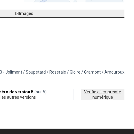
(Lien externe)
Images
0 - Jolimont / Soupetard / Roseraie / Gloire / Gramont / Amouroux
s de la catégorie : Cadre de vie
trer les résultats pour le secteur : 10 - Jolimont / Soupetard / Roseraie 
éro de version 5
(sur 5)
Vérifiez l'empreinte
ir les autres versions
numérique