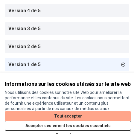
Version 4 de 5
Version 3 de 5
Version 2 de 5
Version 1 de 5
Informations sur les cookies utilisés sur le site web
Conditions d'utilisation
Paramètres des cookies
Nous utilisons des cookies sur notre site Web pour améliorer la
Je participe ! sur X
Je participe ! sur Facebook
Je participe ! sur Instagram
performance et les contenus du site. Les cookies nous permettent
de fournir une expérience utilisateur et un contenu plus
(Lien externe)
(Lien externe)
(Lien externe)
personnalisés à partir de nos canaux de médias sociaux.
Tout accepter
Licence Cre
(Lien extern
Accepter seulement les cookies essentiels
(Lien externe)
Site réalisé grâce au
logiciel libre Decidim
.