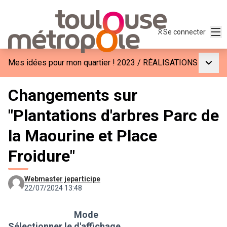
Men
Se connecter
Menu p
Mes idées pour mon quartier ! 2023
/
RÉALISATIONS
Changements sur
"Plantations d'arbres Parc de
la Maourine et Place
Froidure"
Webmaster jeparticipe
22/07/2024 13:48
Mode
Sélectionner le
d'affichage