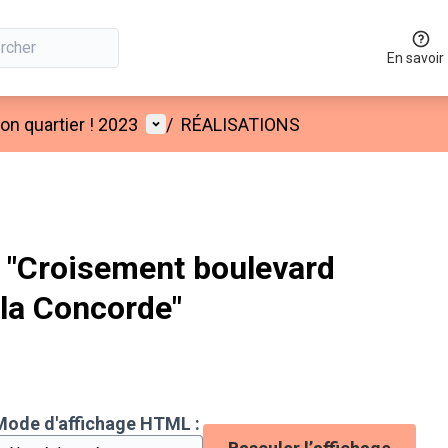
En savoir
Menu utilisateur
n quartier ! 2023
/
RÉALISATIONS
"Croisement boulevard
 la Concorde"
Mode d'affichage HTML :