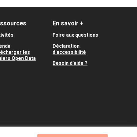
ssources
En savoir +
ivités
Foire aux questions
enda
Déclaration
lécharger les
d'accessibilité
hiers Open Data
Besoin d'aide ?
Je participe ! sur X
Je participe ! sur Faceboo
Je participe ! sur In