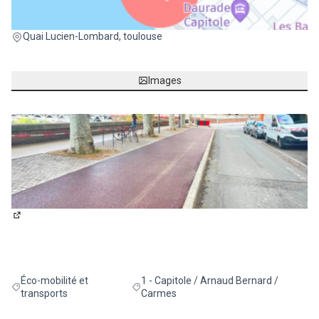
(Lien externe)
Quai Lucien-Lombard, toulouse
Images
(Lien externe)
Éco-mobilité et
1 - Capitole / Arnaud Bernard /
Filtrer les résultats de la catégorie : Éco-mobilité et transports
Filtrer les résultats pour le secteur : 1 -
transports
Carmes