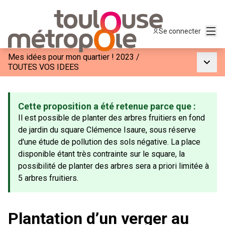
Menu
Se connecter
Mes idées pour mon quartier ! 2023
/
Menu p
TOUTES VOS IDEES
Cette proposition a été retenue parce que :
Il est possible de planter des arbres fruitiers en fond
de jardin du square Clémence Isaure, sous réserve
d'une étude de pollution des sols négative. La place
disponible étant très contrainte sur le square, la
possibilité de planter des arbres sera a priori limitée à
5 arbres fruitiers.
Plantation d’un verger au