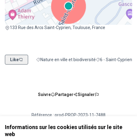
(Lien externe)
133 Rue des Arcs Saint-Cyprien, Toulouse, France
Like
Nature en ville et biodiversité
6 - Saint-Cyprien
Filtrer les résultats de la catégorie : Nature en ville et
Filtrer les résultats p
Suivre
Partager
Signaler
Référence : prod-PROP-2023-11-7488
Numéro de version 1
(sur 1)
voir les autres versions
Vérifiez l'empreinte numérique
Informations sur les cookies utilisés sur le site
web