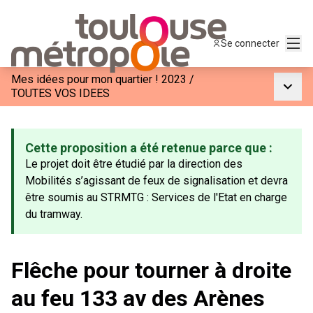
Menu
Se connecter
Mes idées pour mon quartier ! 2023
/
Menu p
TOUTES VOS IDEES
Cette proposition a été retenue parce que :
Le projet doit être étudié par la direction des
Mobilités s’agissant de feux de signalisation et devra
être soumis au STRMTG : Services de l'Etat en charge
du tramway.
Flêche pour tourner à droite
au feu 133 av des Arènes