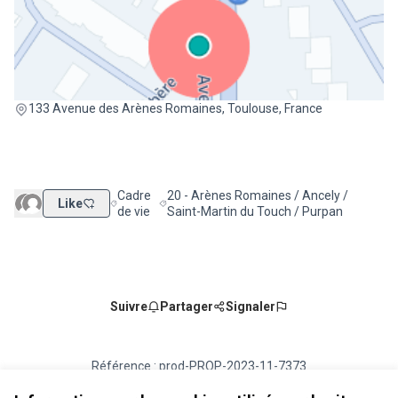
(Lien externe)
133 Avenue des Arènes Romaines, Toulouse, France
Cadre
20 - Arènes Romaines / Ancely /
Like
Filtrer les résultats de la catégorie : Cadre de vie
Filtrer les résultats pour le secteur : 20 
de vie
Saint-Martin du Touch / Purpan
Suivre
Partager
Signaler
Référence : prod-PROP-2023-11-7373
Numéro de version 2
(sur 2)
voir les autres versions