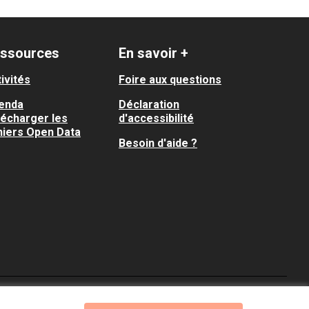
ssources
En savoir +
ivités
Foire aux questions
enda
Déclaration
lécharger les
d'accessibilité
hiers Open Data
Besoin d'aide ?
Je participe ! sur X
Je participe ! sur Faceboo
Je participe ! sur In