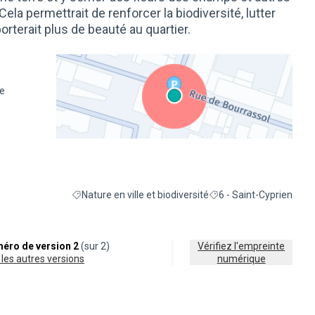
Cela permettrait de renforcer la biodiversité, lutter
orterait plus de beauté au quartier.
ce
(Lien externe)
Nature en ville et biodiversité
6 - Saint-Cyprien
Filtrer les résultats de la catégorie : Nature en ville et bi
Filtrer les résultats pour
éro de version 2
(sur 2)
Vérifiez l'empreinte
ir les autres versions
numérique