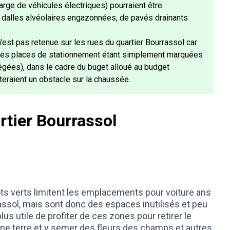
arge de véhicules électriques) pourraient être
 dalles alvéolaires engazonnées, de pavés drainants
'est pas retenue sur les rues du quartier Bourrassol car
 (les places de stationnement étant simplement marquées
égées), dans le cadre du buget alloué au budget
nteraient un obstacle sur la chaussée.
rtier Bourrassol
ots verts limitent les emplacements pour voiture ans
assol, mais sont donc des espaces inutilisés et peu
lus utile de profiter de ces zones pour retirer le
eine terre et y semer des fleurs des champs et autres