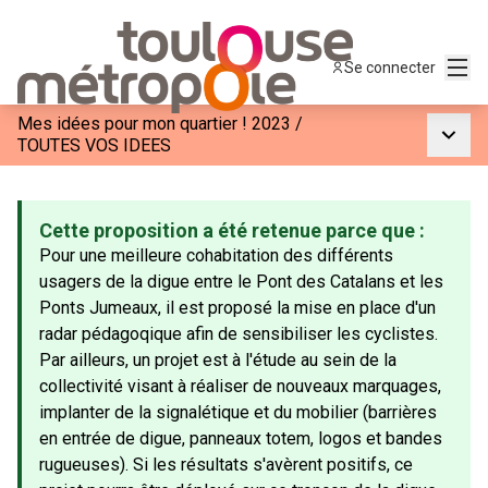
Menu
Se connecter
Mes idées pour mon quartier ! 2023
/
Menu p
TOUTES VOS IDEES
Cette proposition a été retenue parce que :
Pour une meilleure cohabitation des différents
usagers de la digue entre le Pont des Catalans et les
Ponts Jumeaux, il est proposé la mise en place d'un
radar pédagoqique afin de sensibiliser les cyclistes.
Par ailleurs, un projet est à l'étude au sein de la
collectivité visant à réaliser de nouveaux marquages,
implanter de la signalétique et du mobilier (barrières
en entrée de digue, panneaux totem, logos et bandes
rugueuses). Si les résultats s'avèrent positifs, ce