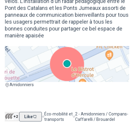
vélos. L’installation d'un radar pédagogique entre le
Pont des Catalans et les Ponts Jumeaux assorti de
panneaux de communication bienveillants pour tous
les usagers permettrait de rappeler à tous les
bonnes conduites pour partager ce bel espace de
manière apaisée
(Lien externe)
Amidonniers
Éco-mobilité et
2 - Amidonniers / Compans-
+2
Like
Filtrer les résultats de la catégorie : Éco-mobilité
Filtrer les résultats pour le sec
transports
Caffarelli / Brouardel