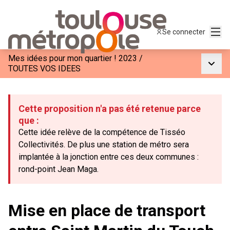
Menu
Se connecter
Mes idées pour mon quartier ! 2023
/
Menu p
TOUTES VOS IDEES
Cette proposition n'a pas été retenue parce
que :
Cette idée relève de la compétence de Tisséo
Collectivités. De plus une station de métro sera
implantée à la jonction entre ces deux communes :
rond-point Jean Maga.
Mise en place de transport