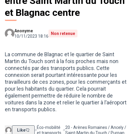
entre Saint Martin du Touch
et Blagnac centre
Anonyme
Non retenue
10/11/2023 18:16
La commune de Blagnac et le quartier de Saint
Martin du Touch sont à la fois proches mais non
connectés par des transports publics. Cette
connexion serait pourtant intéressante pour les
travailleurs de ces zones, pour les commerçants et
pour les habitants du quartier. Cela pourrait
également permettre de réduire le nombre de
voitures dans la zone et relier le quartier à l’aéroport
en transports publics.
Éco-mobilité
20 - Arènes Romaines / Ancely /
Like
Filtrer les résultats de la catégorie : Éco-mobilité et t
Filtrer les résultats pour le secteur 
et transports
Saint-Martin du Touch / Purpan