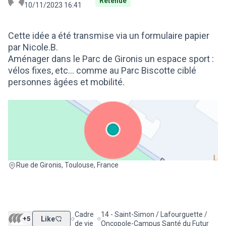
Retenue
10/11/2023 16:41
Cette idée a été transmise via un formulaire papier
par Nicole.B.
Aménager dans le Parc de Gironis un espace sport :
vélos fixes, etc... comme au Parc Biscotte ciblé
personnes âgées et mobilité.
(Lien externe)
Rue de Gironis, Toulouse, France
Cadre
14 - Saint-Simon / Lafourguette /
+5
Like
Filtrer les résultats de la catégorie : Cadre de vie
Filtrer les résultats pour le secteur : 1
de vie
Oncopole-Campus Santé du Futur