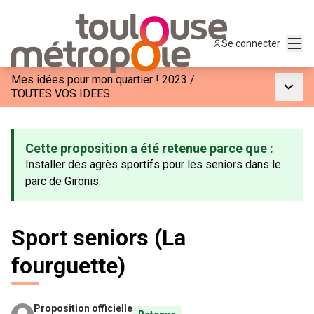
Menu
Se connecter
Mes idées pour mon quartier ! 2023
/
Menu p
TOUTES VOS IDEES
Cette proposition a été retenue parce que :
Installer des agrès sportifs pour les seniors dans le
parc de Gironis.
Sport seniors (La
fourguette)
Proposition officielle