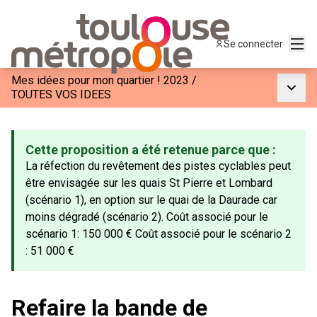
Menu
Se connecter
Mes idées pour mon quartier ! 2023
/
Menu p
TOUTES VOS IDEES
Cette proposition a été retenue parce que :
La réfection du revêtement des pistes cyclables peut
être envisagée sur les quais St Pierre et Lombard
(scénario 1), en option sur le quai de la Daurade car
moins dégradé (scénario 2). Coût associé pour le
scénario 1: 150 000 € Coût associé pour le scénario 2
: 51 000 €
Refaire la bande de