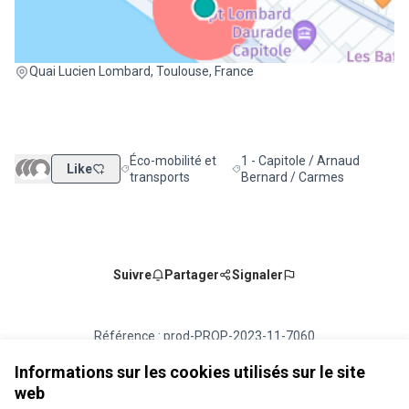
(Lien externe)
Quai Lucien Lombard, Toulouse, France
Éco-mobilité et
1 - Capitole / Arnaud
Like
Filtrer les résultats de la catégorie : Éco-mobilité e
Filtrer les résultats pour le se
transports
Bernard / Carmes
Suivre
Partager
Signaler
Référence : prod-PROP-2023-11-7060
Numéro de version 3
(sur 3)
voir les autres versions
Vérifiez l'empreinte numérique
Informations sur les cookies utilisés sur le site
web