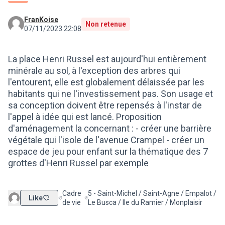
FranKoise
Non retenue
07/11/2023 22:08
La place Henri Russel est aujourd'hui entièrement
minérale au sol, à l'exception des arbres qui
l'entourent, elle est globalement délaissée par les
habitants qui ne l'investissement pas. Son usage et
sa conception doivent être repensés à l'instar de
l'appel à idée qui est lancé. Proposition
d'aménagement la concernant : - créer une barrière
végétale qui l'isole de l'avenue Crampel - créer un
espace de jeu pour enfant sur la thématique des 7
grottes d'Henri Russel par exemple
Cadre
5 - Saint-Michel / Saint-Agne / Empalot /
Like
Filtrer les résultats de la catégorie : Cadre de vie
Filtrer les résultats pour le secteur : 5 - Sai
de vie
Le Busca / Ile du Ramier / Monplaisir