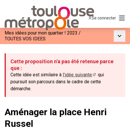
Menu
Se connecter
Mes idées pour mon quartier ! 2023
/
Menu p
TOUTES VOS IDEES
Cette proposition n'a pas été retenue parce
que :
Cette idée est similaire à
l'idée suivante
qui
(S'ouvre dans un n
poursuit son parcours dans le cadre de cette
démarche.
Aménager la place Henri
Russel