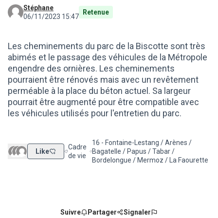
Stéphane
Retenue
06/11/2023 15:47
Les cheminements du parc de la Biscotte sont très
abimés et le passage des véhicules de la Métropole
engendre des ornières. Les cheminements
pourraient être rénovés mais avec un revêtement
perméable à la place du béton actuel. Sa largeur
pourrait être augmenté pour être compatible avec
les véhicules utilisés pour l'entretien du parc.
16 - Fontaine-Lestang / Arènes /
Cadre
Like
Bagatelle / Papus / Tabar /
Filtrer les résultats de la catégorie : Cadre de vie
Filtrer les résultats pour le secteur : 16
de vie
Bordelongue / Mermoz / La Faourette
Suivre
Partager
Signaler