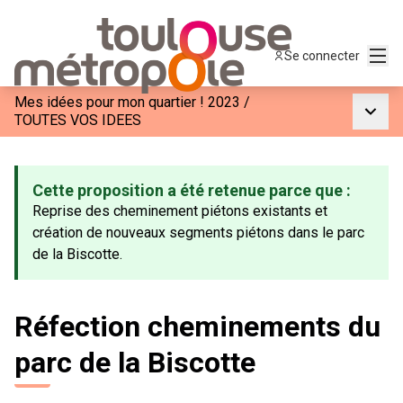
Menu
Se connecter
Mes idées pour mon quartier ! 2023
/
Menu p
TOUTES VOS IDEES
Cette proposition a été retenue parce que :
Reprise des cheminement piétons existants et
création de nouveaux segments piétons dans le parc
de la Biscotte.
Réfection cheminements du
parc de la Biscotte