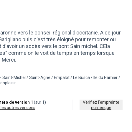
ronne vers le conseil régional d'occitanie. A ce jour
arigliano puis c'est très éloigné pour remonter ou
 d'avoir un accès vers le pont Sain michel. CEla
des" comme on le voit de temps en temps lorsque
 Merci.
 - Saint-Michel / Saint-Agne / Empalot / Le Busca / Ile du Ramier /
égorie : Éco-mobilité et transports
rer les résultats pour le secteur : 5 - Saint-Michel / Saint-Agne / Empalot
onplaisir
éro de version 1
(sur 1)
Vérifiez l'empreinte
ir les autres versions
numérique