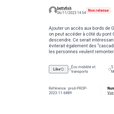
bettyfish
Non retenue
06/11/2023 14:54
Ajouter un accès aux bords de Ga
on peut accéder à côté du pont G
descendre. Ce serait intéressant
éviterait également des "casca
les personnes veulent remonter.
Éco-mobilité et
5
Like
Filtrer les résultats de la cat
Filt
transports
M
Référence : prod-PROP-
Num
2023-11-6889
vo