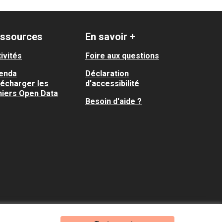
ssources
En savoir +
ivités
Foire aux questions
enda
Déclaration
lécharger les
d'accessibilité
hiers Open Data
Besoin d'aide ?
Je participe ! sur X
Je participe ! sur Faceboo
Je participe ! sur In