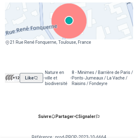
(Lien externe)
21 Rue René Fonquerne, Toulouse, France
Nature en
8 - Minimes / Barrière de Paris /
+12
Like
ville et
Ponts-Jumeaux / La Vache /
Filtrer les résultats de la catégorie : Nature en vill
Filtrer les résultats pour le secteu
biodiversité
Raisins / Fondeyre
Suivre
Partager
Signaler
Référence : prod-PROP-2023-10-6664