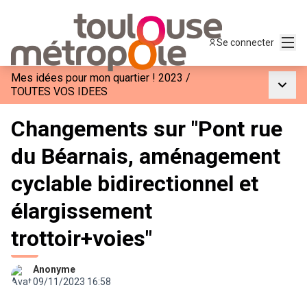
Menu
Se connecter
Mes idées pour mon quartier ! 2023
/
Menu p
TOUTES VOS IDEES
Changements sur "Pont rue
du Béarnais, aménagement
cyclable bidirectionnel et
élargissement
trottoir+voies"
Anonyme
09/11/2023 16:58