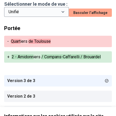
Sélectionner le mode de vue :
Basculer l’affichage
Portée
-
Quart
iers
de Toulouse
+
2 - Amidonn
iers
/ Compans-Caffarelli / Brouardel
Version 3 de 3
Version 2 de 3
Version 1 de 3