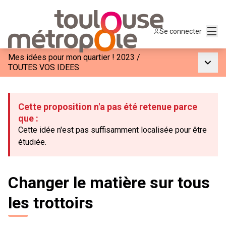
Menu
Se connecter
Mes idées pour mon quartier ! 2023
/
Menu p
TOUTES VOS IDEES
Cette proposition n'a pas été retenue parce
que :
Cette idée n'est pas suffisamment localisée pour être
étudiée.
Changer le matière sur tous
les trottoirs