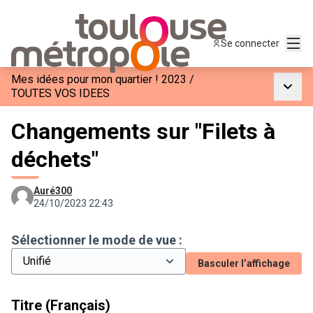
Menu
Se connecter
Mes idées pour mon quartier ! 2023
/
Menu p
TOUTES VOS IDEES
Changements sur "Filets à
déchets"
Auré300
24/10/2023 22:43
Sélectionner le mode de vue :
Basculer l’affichage
Titre (Français)