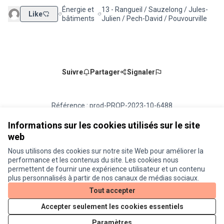
Énergie et
13 - Rangueil / Sauzelong / Jules-
Like
Filtrer les résultats de la catégorie : Énergie et bâtim
Filtrer les résultats pour le secteur : 13
bâtiments
Julien / Pech-David / Pouvourville
Suivre
Partager
Signaler
Référence : prod-PROP-2023-10-6488
Numéro de version 1
(sur 1)
voir les autres versions
Vérifiez l'empreinte numérique
Informations sur les cookies utilisés sur le site
web
Nous utilisons des cookies sur notre site Web pour améliorer la
Conditions d'utilisation
performance et les contenus du site. Les cookies nous
Paramètres des cookies
permettent de fournir une expérience utilisateur et un contenu
Je participe ! sur X
Je participe ! sur Facebook
Je participe ! sur Instagram
plus personnalisés à partir de nos canaux de médias sociaux.
(Lien externe)
(Lien externe)
(Lien externe)
Tout accepter
Accepter seulement les cookies essentiels
Licence Cre
(Lien extern
Paramètres