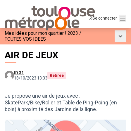
Menu
Se connecter
Mes idées pour mon quartier ! 2023
/
Menu p
TOUTES VOS IDEES
AIR DE JEUX
ID.31
Retirée
18/10/2023 13:33
Je propose une air de jeux avec :
SkatePark/Bike/Roller et Table de Ping-Poing (en
bois) à proximité des Jardins de la ligne.