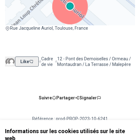
(Lien externe)
Rue Jacqueline Auriol, Toulouse, France
Cadre
12 - Pont des Demoiselles / Ormeau /
Like
Filtrer les résultats de la catégorie : Cadre de vie
Filtrer les résultats pour le secteur : 12 
de vie
Montaudran / La Terrasse / Malepère
Suivre
Partager
Signaler
Référence : prod-PROP-2023-10-6241
Numéro de version 2
(sur 2)
voir les autres versions
Vérifiez l'empreinte numérique
Informations sur les cookies utilisés sur le site
web