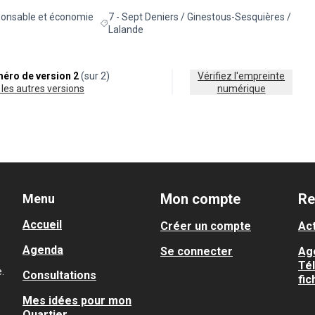
onsable et économie
7 - Sept Deniers / Ginestous-Sesquières /
de la catégorie : Consommation responsable et économie circulaire
Filtrer les résultats pour le secteur : 7 - Sept De
Lalande
éro de version 2
(sur 2)
Vérifiez l'empreinte
ir les autres versions
numérique
Mon compte
Re
Menu
Accueil
Créer un compte
Act
Agenda
Se connecter
Ag
Té
.
Consultations
fic
Mes idées pour mon
Quartier