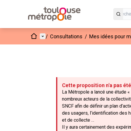
Accueil
Menu principal
/
Consultations
/
Mes idées pour mo
Cette proposition n'a pas ét
La Métropole a lancé une étude « 
nombreux acteurs de la collectiv
SNCF afin de définir un plan d’ac
des usagers, l’identification des 
et de collecte …
Il y aura certainement des expéri