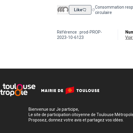
Consommation resp
Like
Filtrer les résultats 
circulaire
Référence : prod-PROP-
Num
2023-10-6123
vo
Bienvenue sur Je participe,
Le site de participation citoyenne de Toulouse Métropole
Proposez, donnez votre avis et partagez vos idées.