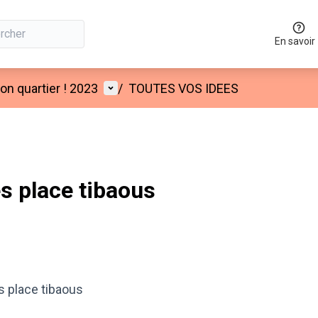
En savoir
Menu utilisateur
n quartier ! 2023
/
TOUTES VOS IDEES
es place tibaous
es place tibaous