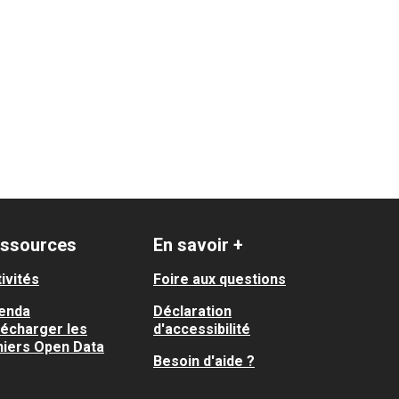
copole-Campus Santé du Futur
ssources
En savoir +
ivités
Foire aux questions
enda
Déclaration
lécharger les
d'accessibilité
hiers Open Data
Besoin d'aide ?