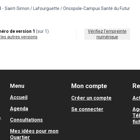
4 - Saint-Simon / Lafourguette / Oncopole-Campus Santé du Futur
s de la catégorie : Cadre de vie
rer les résultats pour le secteur : 14 - Saint-Simon / Lafourguette / On
éro de version 1
(sur 1)
Vérifiez l'empreinte
ir les autres versions
numérique
Mon compte
Re
Menu
Accueil
Créer un compte
Act
Agenda
Se connecter
Ag
Té
.
Consultations
fic
Mes idées pour mon
Quartier