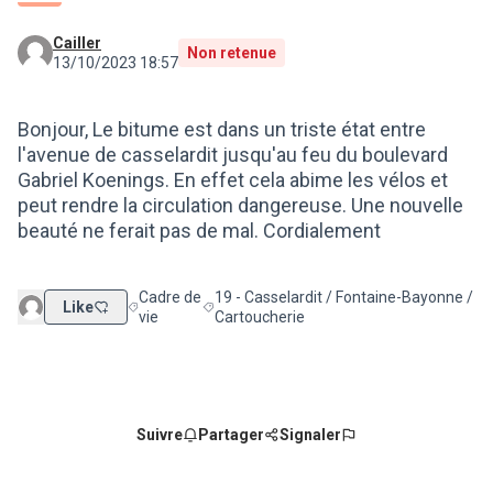
Cailler
Non retenue
13/10/2023 18:57
Bonjour, Le bitume est dans un triste état entre
l'avenue de casselardit jusqu'au feu du boulevard
Gabriel Koenings. En effet cela abime les vélos et
peut rendre la circulation dangereuse. Une nouvelle
beauté ne ferait pas de mal. Cordialement
Cadre de
19 - Casselardit / Fontaine-Bayonne /
Like
Filtrer les résultats de la catégorie : Cadre de vie
Filtrer les résultats pour le secteur : 19 
vie
Cartoucherie
Suivre
Partager
Signaler