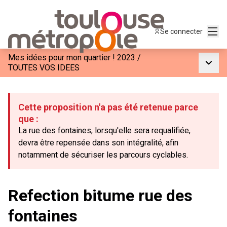
Menu
Se connecter
Mes idées pour mon quartier ! 2023
/
Menu p
TOUTES VOS IDEES
Cette proposition n'a pas été retenue parce
que :
La rue des fontaines, lorsqu'elle sera requalifiée,
devra être repensée dans son intégralité, afin
notamment de sécuriser les parcours cyclables.
Refection bitume rue des
fontaines