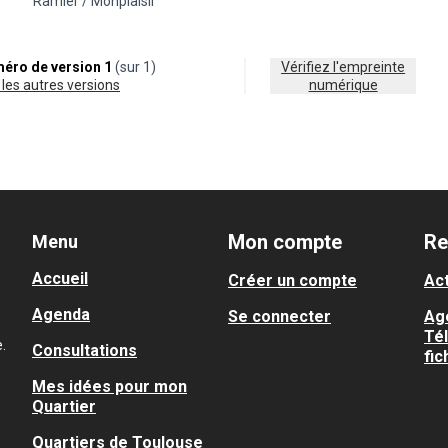
Ramier / Monplaisir
éro de version 1
(sur 1)
Vérifiez l'empreinte
ir les autres versions
numérique
Mon compte
Re
Menu
Accueil
Créer un compte
Act
Agenda
Se connecter
Ag
Té
.
Consultations
fic
Mes idées pour mon
Quartier
Quartiers de Toulouse