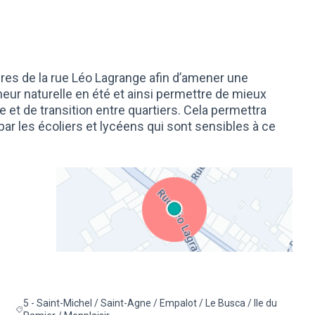
rbres de la rue Léo Lagrange afin d’amener une
heur naturelle en été et ainsi permettre de mieux
 et de transition entre quartiers. Cela permettra
 par les écoliers et lycéens qui sont sensibles à ce
(Lien externe)
5 - Saint-Michel / Saint-Agne / Empalot / Le Busca / Ile du
e la catégorie : Nature en ville et biodiversité
Filtrer les résultats pour le secteur : 5 - Saint-Michel / Saint-Agne /