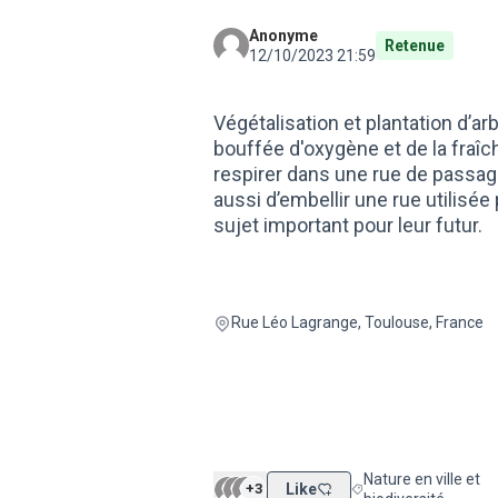
Anonyme
Retenue
12/10/2023 21:59
Végétalisation et plantation d’a
bouffée d'oxygène et de la fraîc
respirer dans une rue de passage
aussi d’embellir une rue utilisée
sujet important pour leur futur.
Rue Léo Lagrange, Toulouse, France
Nature en ville et
+3
Like
Filtrer les résultats d