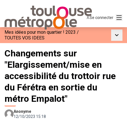
Menu
Se connecter
Mes idées pour mon quartier ! 2023
/
Menu p
TOUTES VOS IDEES
Changements sur
"Elargissement/mise en
accessibilité du trottoir rue
du Férétra en sortie du
métro Empalot"
Anonyme
12/10/2023 15:18