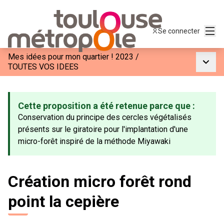
Menu
Se connecter
Mes idées pour mon quartier ! 2023
/
Menu p
TOUTES VOS IDEES
Cette proposition a été retenue parce que :
Conservation du principe des cercles végétalisés
présents sur le giratoire pour l'implantation d'une
micro-forêt inspiré de la méthode Miyawaki
Création micro forêt rond
point la cepière