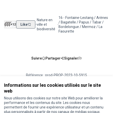
16 - Fontaine-Lestang / Arènes
Nature en
/ Bagatelle / Papus / Tabar /
+12
Like
ville et
Filtrer les résultats de la catégorie : Nature en vill
Filtrer les résultats pour le secte
Bordelongue / Mermoz / La
biodiversité
Faourette
Suivre
Partager
Signaler
Référence : prod-PROP-2023-10-5915
Numéro de version 2
(sur 2)
voir les autres versions
Vérifiez l'empreinte numérique
Informations sur les cookies utilisés sur le site
web
Nous utilisons des cookies sur notre site Web pour améliorer la
Conditions d'utilisation
performance et les contenus du site. Les cookies nous
Paramètres des cookies
permettent de fournir une expérience utilisateur et un contenu
Je participe ! sur X
Je participe ! sur Facebook
Je participe ! sur Instagram
plus personnalisés à partir de nos canaux de médias sociaux.