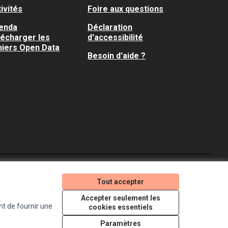
ivités
Foire aux questions
enda
Déclaration
lécharger les
d'accessibilité
hiers Open Data
Besoin d'aide ?
Je participe ! sur X
Je participe ! sur Faceboo
Je participe ! sur In
Tout accepter
(Lien externe)
(Lien externe)
(Lien externe)
Accepter seulement les
nt de fournir une
cookies essentiels
Licence Creative Comm
(Lien externe)
Paramètres