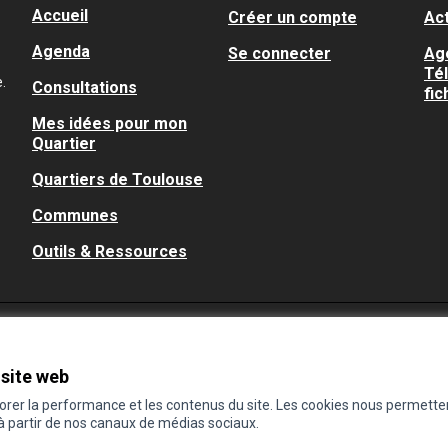
Accueil
Créer un compte
Act
Agenda
Se connecter
Ag
Té
.
Consultations
fic
Mes idées pour mon
Quartier
Quartiers de Toulouse
Communes
Outils & Ressources
 site web
iorer la performance et les contenus du site. Les cookies nous permette
 à partir de nos canaux de médias sociaux.